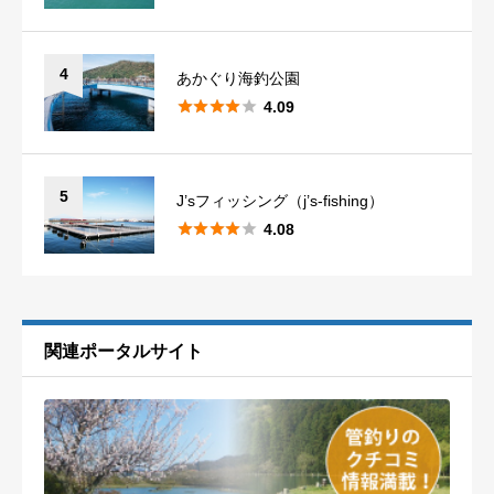
鹿児島
4
沖縄
1
4
あかぐり海釣公園





4.09
5
J’sフィッシング（j’s-fishing）





4.08
関連ポータルサイト
口コミ・釣果情報投稿の注意点