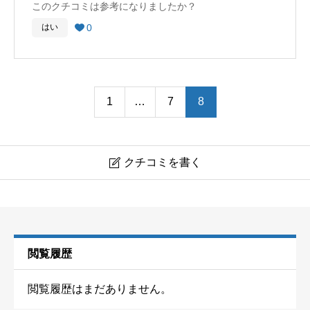
このクチコミは参考になりましたか？
で、時間を気にせずに楽しむことができます。夏場はす
0
はい

ぐ横が海水浴場になっているので、あきたら海で泳いで
過ごすこともでき家族で楽しむにはいい場所です。周囲
はきれいな海で、温泉も近くにありよかったです。
1
…
7
8
クチコミを書く

閲覧履歴
閲覧履歴はまだありません。