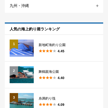
九州・沖縄
香川
4
山口
3
大阪
7
福井
5
福岡
3
愛媛
1
兵庫
12
静岡
6
人気の海上釣り堀ランキング
総合評価
必須
佐賀
2
和歌山
9
愛知
6





星の数をお選びください
1
新地町海釣り公園
長崎
4





4.45
熊本
5
クチコミのタイトル
必須
2
舞鶴親海公園





4.40
大分
2
宮崎
1
3
糸満釣り筏
クチコミ内容
必須





4.09