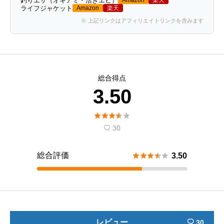
釣りエサ（オキアミ・活きエビ）
Amazon
楽天
ライフジャケット
Amazon
楽天
※ 上記リンクはアフィリエイトリンクを含みます
総合得点
3.50





30

総合評価





3.50
レビュー
30
