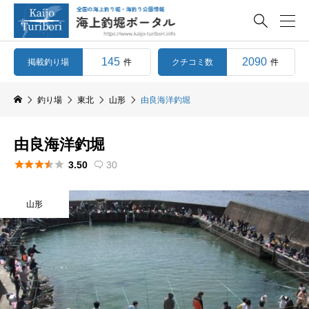

145
2090
掲載釣り場
クチコミ数
件
件
釣り場
東北
山形
由良海洋釣堀
由良海洋釣堀





3.50
30

山形