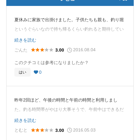
夏休みに家族で出掛けました。子供たちも親も、釣り堀
というぐらいなので持ち帰るくらい釣れると期待してい
きましたが、２時間ほど粘って１匹も釣れませんでし
続きを読む
た。お金を払って入る釣り堀で１匹も釣れないなんて初
2016.08.04





ごんた
3.00
めてで驚きました。かなりたくさん人がいましたが誰も
このクチコミは参考になりましたか？
釣れておらず、釣っているのは係りのおじさんだけ。こ
0
はい

れなら普通に海釣りしたほうがよっぽどよかった。釣り
になれていないし、子供も釣れないと飽きると思ったか
らわざわざお金を払って入っているのに。みんな１匹も
昨年2回ほど、午後の時間と午前の時間と利用しまし
釣れないまま、子供が飽きて、諦めて帰る、という感じ
た。釣る時間帯がやはり大事そうで、午前中はできるだ
で…時間内で釣りたい‼という人にはお勧めできませ
け早い時間か夕方かがよいようです。独特の釣り方もあ
続きを読む
ん。ウチも二度と行かないと思います。
るようでたくさん釣ることができる人はたくさん釣って
2016.05.03





とむと
3.00
おりました。ただ、ずっと釣っていることができるの