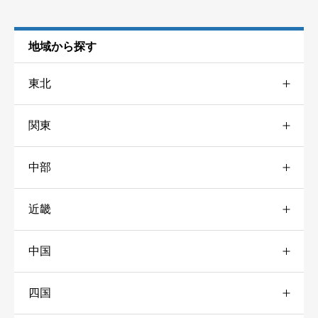
地域から探す
東北
関東
青森
1
中部
東京
6
山形
2
近畿
新潟
4
神奈川
7
福島
1
由良海洋釣堀
中国
三重
34
富山
1
千葉
5
ニックネーム
任意
四国
広島
2
京都
3
石川
3
茨城
1