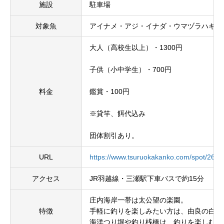
施設
駐車場
対象魚
アイナメ・アジ・イナダ・ウマヅラハギ・
大人（高校生以上）・1300円
子供（小中学生）・700円
料金
鑑賞・100円
※貸竿、餌代込み
団体割引あり。
URL
https://www.tsuruokakanko.com/spot/263
アクセス
JR羽越線・三瀬駅下車バスで約15分
庄内海岸一帯は太公望の楽園。
特徴
手軽に釣りを楽しみたい方は、由良の白山
海洋つり堀や釣り桟橋は、釣りを楽しむ家