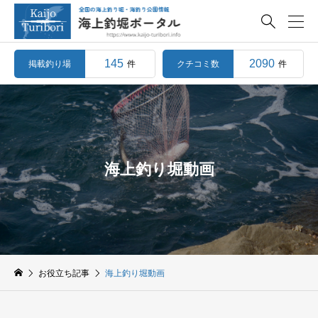

145
2090
掲載釣り場
クチコミ数
件
件
海上釣り堀動画
お役立ち記事
海上釣り堀動画