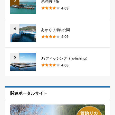
3
糸満釣り筏





4.09
鹿児島
4
沖縄
1
4
あかぐり海釣公園





4.09
5
J’sフィッシング（j’s-fishing）





4.08
関連ポータルサイト