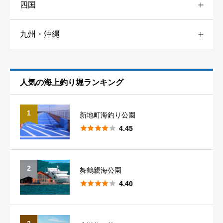
四国
広島
2
京都
3
石川
3
茨城
1
九州・沖縄
香川
4
山口
3
大阪
7
福井
5
福岡
3
愛媛
1
兵庫
12
静岡
6
人気の海上釣り堀ランキング
佐賀
2
和歌山
9
愛知
6
1
新地町海釣り公園
長崎
4





4.45
熊本
5
2
舞鶴親海公園





4.40
大分
2
宮崎
1