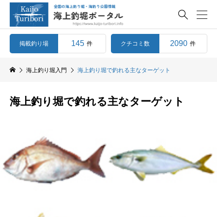

145
2090
掲載釣り場
クチコミ数
件
件
海上釣り堀入門
海上釣り堀で釣れる主なターゲット
海上釣り堀で釣れる主なターゲット