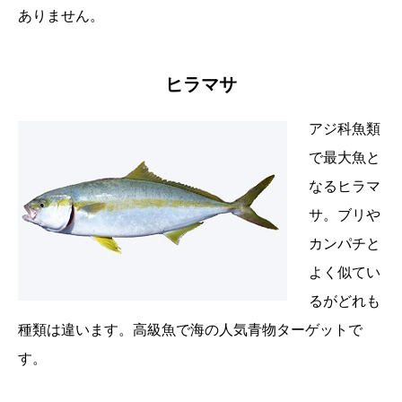
ありません。
ヒラマサ
アジ科魚類
で最大魚と
なるヒラマ
サ。ブリや
カンパチと
よく似てい
るがどれも
種類は違います。高級魚で海の人気青物ターゲットで
す。