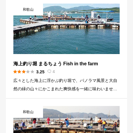
スに恵まれた場所。 放流魚の種類は定番のタイやシマア
和歌山
ジ、カンパチをはじめブリやヒラマサなど目玉魚もいま
す。 レンタルも完備しており、足場も良いのでご家族連
れの方もお気軽にご利用ください。
海上釣り堀 まるちょう Fish in the farm





4
3.25

広々とした海上に浮かぶ釣り堀で、パノラマ風景と大自
然の緑の山々にかこまれた爽快感を一緒に味わいません
か？
和歌山