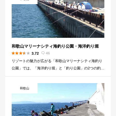
和歌山マリーナシティ海釣り公園・海洋釣り堀





46
3.72

リゾートの魅力が広がる「和歌山マリーナシティ海釣り
公園」では、「海洋釣り堀」と「釣り公園」の2つの釣り
スポットで初心者からベテランまで、釣りをお楽しみい
ただけます。 マダイやハマチが釣り放題の「海洋釣り
和歌山
堀」、和歌浦に連なる絶好の波止釣りスポット「釣り公
園」。 どちらも、家族やグループ、カップル全てにオス
スメです。 スタッフ一同、皆様のお越しを心よりお待ち
しております。