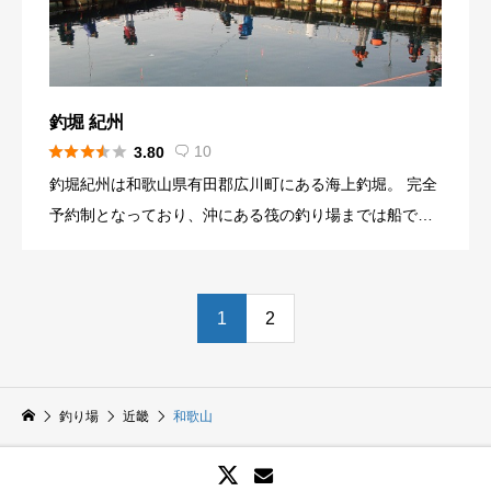
釣堀 紀州





10
3.80

釣堀紀州は和歌山県有田郡広川町にある海上釣堀。 完全
予約制となっており、沖にある筏の釣り場までは船で渡
してもらう。 釣り場の売店も充実しており手ぶらで行く
ことができる。
1
2
釣り場
近畿
和歌山