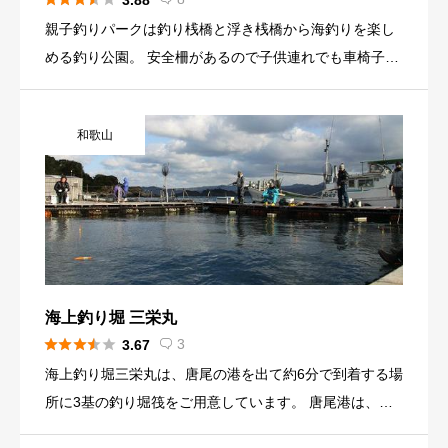
3.88
り公園内を、移動販売で、ラーメン、うどん、おにぎり
親子釣りパークは釣り桟橋と浮き桟橋から海釣りを楽し
等の販売も行っています。 売店では、エサ、釣具、貸し
める釣り公園。 安全柵があるので子供連れでも車椅子で
竿、パン等の販売をしています。
も安心して釣りが楽しめる。 餌の販売や釣り竿の貸し出
しやバーベキュー用具などのレンタルもあり、手ぶらで
和歌山
行っても気軽に釣りができ、釣った魚をその場で食べる
たり、活魚をはじめ新鮮な魚も購入できる。 また、綺麗
な海上や背後にそびえる雑賀崎の山の景色も美しく、風
景とともに釣りを楽しめるとあり、家族連れやグループ
に人気。
海上釣り堀 三栄丸





3
3.67

海上釣り堀三栄丸は、唐尾の港を出て約6分で到着する場
所に3基の釣り堀筏をご用意しています。 唐尾港は、大
阪市内から約80分、広川ICを降りて約5分と大変アクセ