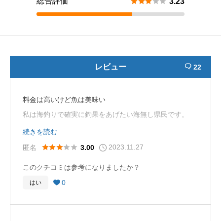
総合評価





3.23
レビュー
22

料金は高いけど魚は美味い
私は海釣りで確実に釣果をあげたい海無し県民です。
２回ほど行って攻める手順は掴めたので次は3度目の正
続きを読む
直で青物あげたいです。
2023.11.27





匿名
3.00
シマアジにブリにばらしまくりました。またリベンジし
このクチコミは参考になりましたか？
ます。
0
はい
