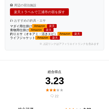
🏨 周辺の宿泊施設
楽天トラベルで三浦市の宿を探す
🎣 おすすめの釣具・エサ
マダイ用仕掛け
Amazon
楽天
青物用仕掛け
Amazon
楽天
釣りエサ（オキアミ・活きエビ）
Amazon
楽天
ライフジャケット
Amazon
楽天
※ 上記リンクはアフィリエイトリンクを含みます
総合得点
3.23





22
