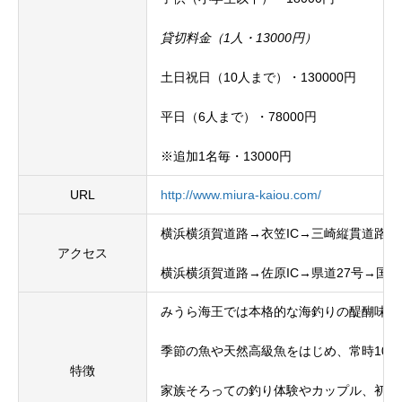
貸切料金（1人・13000円）
土日祝日（10人まで）・130000円
平日（6人まで）・78000円
※追加1名毎・13000円
URL
http://www.miura-kaiou.com/
横浜横須賀道路→衣笠IC→三崎縦貫道路→
アクセス
横浜横須賀道路→佐原IC→県道27号→国道
みうら海王では本格的な海釣りの醍醐味を
季節の魚や天然高級魚をはじめ、常時10k
特徴
家族そろっての釣り体験やカップル、初心