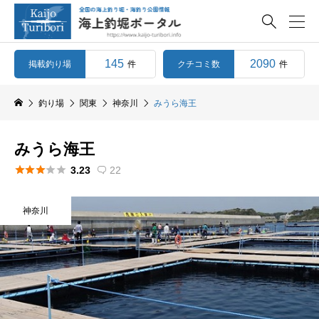

145
2090
掲載釣り場
クチコミ数
件
件
釣り場
関東
神奈川
みうら海王
みうら海王





3.23
22

神奈川