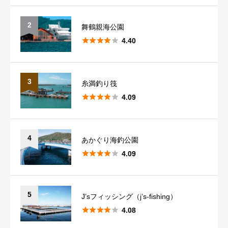
熊本
5
クチコミのタイトル
必須
2
舞鶴親海公園





4.40
大分
2
宮崎
1
3
糸満釣り筏
クチコミ内容
必須





4.09
鹿児島
4
沖縄
1
4
あかぐり海釣公園





4.09
5
J’sフィッシング（j’s-fishing）





4.08