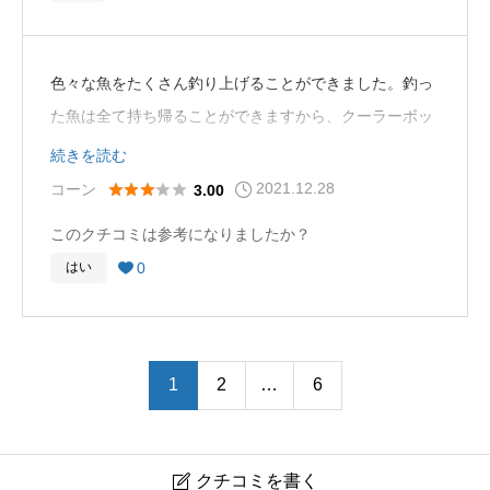
色々な魚をたくさん釣り上げることができました。釣っ
た魚は全て持ち帰ることができますから、クーラーボッ
クスを持って行った方が良いでしょう。
続きを読む
なおクーラーボックスだけでなく釣竿も持ち込んで構い
2021.12.28





コーン
3.00
ません。私は使い慣れた自分の釣竿を使いました。だか
このクチコミは参考になりましたか？
らこそたくさん釣り上げることができたのでしょう。
0
はい

1
2
…
6
クチコミを書く
