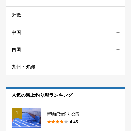
近畿
新潟
4
神奈川
7
福島
1
みうら海王
中国
三重
34
富山
1
千葉
5
ニックネーム
任意
四国
広島
2
京都
3
石川
3
茨城
1
九州・沖縄
香川
4
山口
3
大阪
7
福井
5
福岡
3
愛媛
1
兵庫
12
静岡
6
人気の海上釣り堀ランキング
総合評価
必須
佐賀
2
和歌山
9
愛知
6





星の数をお選びください
1
新地町海釣り公園
長崎
4





4.45