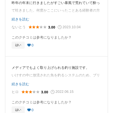
昨年の年末に行きましたがすごい暴風で荒れていて酔っ
て吐きました。何度かここにいったことある経験者の方
もこんな酷い日は初めてって言ってました。お客がわん
続きを読む
さか来るので無理やり船を出したようです。
2023.10.04





ないとう
3.00
釣果の方はマダイを筆頭に色々釣れておもしろいですが
このクチコミは参考になりましたか？
安くはないお金を払ってるので当然かと。
0
はい

また行きたいかと言われたら波風が荒れなければ行って
も良いかなという感じです。
メディアでもよく取り上げられる釣り施設です。
いけすの中に放流された魚を釣るシステムのため、ブリ
やカンパチといった自然の海釣り施設ではまず釣ること
続きを読む
のできない魚を釣ることができます。家族でアミューズ
2022.06.15





ヒロ
3.00
メント感覚で行くには最適だと思います。
このクチコミは参考になりましたか？
0
はい
