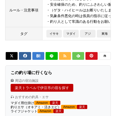
・安全確保のため、釣りにふさわしい服装
ルール・注意事項
・（ゲタ・ハイヒールはお断りいたします
・気象条件悪化の時は係員の指示に従って
・釣り人として常識のある行動をお願いい
タグ
イサキ
マダイ
アジ
東海






この釣り場に行くなら
🏨 周辺の宿泊施設
楽天トラベルで伊豆市の宿を探す
🎣 おすすめの釣具・エサ
マダイ用仕掛け
Amazon
楽天
釣りエサ（オキアミ・活きエビ）
Amazon
楽天
ライフジャケット
Amazon
楽天