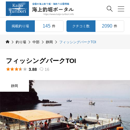

145
2090
掲載釣り場
クチコミ数
件
件
釣り場
中部
静岡
フィッシングパークTOI
フィッシングパークTOI





3.88
16

静岡