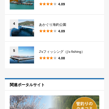





4.09
鹿児島
4
沖縄
1
4
あかぐり海釣公園





4.09
5
J’sフィッシング（j’s-fishing）





4.08
関連ポータルサイト