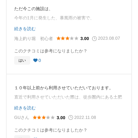
ただ今この施設は、
今年の1月に発生した、暴風雨の被害で、
倒壊しているため、営業不能となっているそうです。
続きを読む
2023.08.07





海上釣り堀 初心者
3.00
再開の目処は立っていないみたいですが、
このクチコミは参考になりましたか？
何とか再建出来ると良いです。と思います。
0
はい

１０年以上前から利用させていただいております。
直近で利用させていただいた際は、徒歩圏内にある土肥
温泉旅館に宿泊し、朝風呂に入り、その後徒歩で会場釣
続きを読む
り堀へ向かいました。
2022.11.08





GUさん
3.00
釣りあげた魚は旅館に持ち帰り、そのまま船盛にしてい
このクチコミは参考になりましたか？
ただきました。