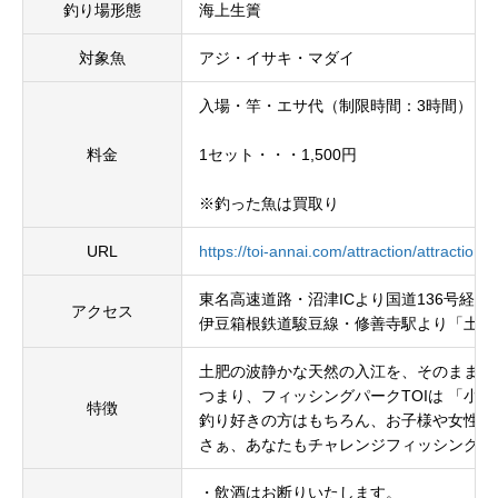
釣り場形態
海上生簀
対象魚
アジ・イサキ・マダイ
入場・竿・エサ代（制限時間：3時間）
料金
1セット・・・1,500円
※釣った魚は買取り
URL
https://toi-annai.com/attraction/attraction_fa
東名高速道路・沼津ICより国道136号経由約
アクセス
伊豆箱根鉄道駿豆線・修善寺駅より「土肥
土肥の波静かな天然の入江を、そのまま仕
つまり、フィッシングパークTOIは 「小
特徴
釣り好きの方はもちろん、お子様や女性の
さぁ、あなたもチャレンジフィッシング！
・飲酒はお断りいたします。