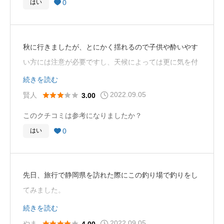
0
はい

子供たちも大喜びで自分が初めて利用させていただいた
時のわくわくを味わってもらうことができてよかったで
す。
秋に行きましたが、とにかく揺れるので子供や酔いやす
繁忙期はすこし込み合いますのでご注意を。
い方には注意が必要ですし、天候によっては更に気を付
けないといけないです。しかし、毎回のように様々な魚
続きを読む
が非常に沢山釣れますし、完全に手ぶらで行けるので釣
2022.09.05





賢人
3.00
りをしたくなると行ってお手軽に釣りを楽しむことがで
このクチコミは参考になりましたか？
きるので助かります。
0
はい

先日、旅行で静岡県を訪れた際にこの釣り場で釣りをし
てみました。
口コミサイトで調べるとよく釣れると評判のようでした
続きを読む
が、本当にたくさん釣ることができました。
2022.09.05





やま
4.00