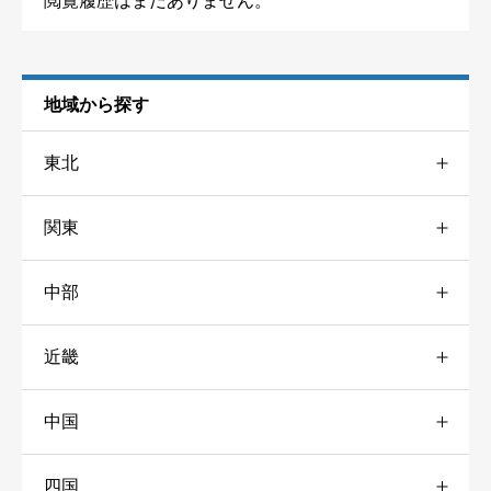
閲覧履歴はまだありません。
地域から探す
東北
関東
青森
1
中部
東京
6
山形
2
近畿
新潟
4
神奈川
7
福島
1
フィッシングパークTOI
中国
三重
34
富山
1
千葉
5
ニックネーム
任意
四国
広島
2
京都
3