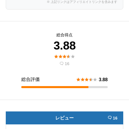
※ 上記リンクはアフィリエイトリンクを含みます
総合得点
3.88





16

総合評価





3.88
レビュー
16
