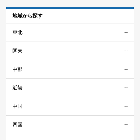
地域から探す
東北
関東
青森
1
中部
東京
6
山形
2
近畿
新潟
4
神奈川
7
福島
1
中国
三重
34
富山
1
千葉
5
四国
広島
2
京都
3
石川
3
茨城
1