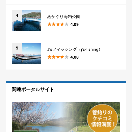
沖縄
1
4
あかぐり海釣公園





4.09
5
J’sフィッシング（j’s-fishing）





4.08
関連ポータルサイト