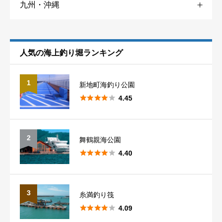
九州・沖縄
香川
4
山口
3
大阪
7
福井
5
福岡
3
愛媛
1
兵庫
12
静岡
6
人気の海上釣り堀ランキング
佐賀
2
和歌山
9
愛知
6
1
新地町海釣り公園
長崎
4





4.45
熊本
5
2
舞鶴親海公園





4.40
大分
2
宮崎
1
3
糸満釣り筏





4.09
鹿児島
4