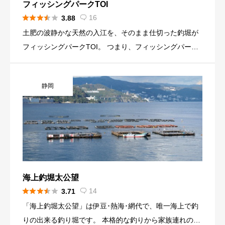
フィッシングパークTOI





16
3.88

土肥の波静かな天然の入江を、そのまま仕切った釣堀が
フィッシングパークTOI。 つまり、フィッシングパーク
TOIは 「小さな海」なのです。 そしてその中には、つい
さっきまで沖合で泳いでいた天然魚がいっぱい！ 釣り好
静岡
きの方はもちろん、お子様や女性の方など、どなたにも
気軽にお楽しみ いただけます。竿やエサの心配も要りま
せん。こちらでご用意いたします。 さぁ、あなたもチャ
レンジフィッシング！！
海上釣堀太公望





14
3.71

「海上釣堀太公望」は伊豆･熱海･網代で、唯一海上で釣
りの出来る釣り堀です。 本格的な釣りから家族連れの楽