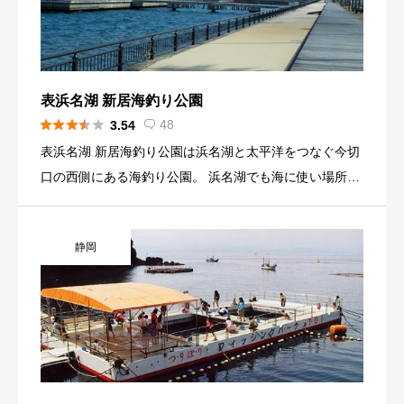
表浜名湖 新居海釣り公園





48
3.54

表浜名湖 新居海釣り公園は浜名湖と太平洋をつなぐ今切
口の西側にある海釣り公園。 浜名湖でも海に使い場所に
位置している。 4基のＴ字型の釣り堤防が並び、駐車場
が整備されている。 魚の種類は400種以上といわれてお
静岡
り、エビやカニなどの甲殻類は150種類以上、貝類は120
種類以上、イカやタコは10種類生息している。 近くには
バーベキュー場も併設され海水浴場もあるので、多くの
人々が訪れる。