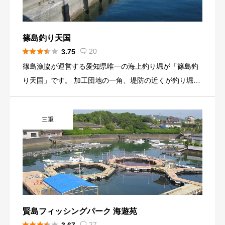
篠島釣り天国





20
3.75

篠島漁協が運営する愛知県唯一の海上釣り堀が「篠島釣
り天国」です。 加工団地の一角、堤防の近くが釣り堀に
なっており、マダイ、クロダイ、ハマチ、アジ、ヒラ
メ、イサキ、メバル、アイナメなど、大小様々な魚が放
三重
されています。 海の魚ならではの強い引きが手軽に楽し
め、シーズンになると朝から大にぎわいです。 貸し竿も
あり、初めての人でも気軽に海釣りを楽しむことができ
ます。 その他本物の釣師の方も楽しめるメジナやグレの
好ポイントも島にはいっぱいあり、磯、沖堤、テトラか
らどこでも狙えます。
賢島フィッシングパーク 海遊苑





27
