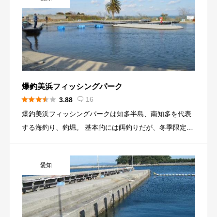
爆釣美浜フィッシングパーク





16
3.88

爆釣美浜フィッシングパークは知多半島、南知多を代表
する海釣り、釣堀。 基本的には餌釣りだが、冬季限定で
ルアーフィッシングが解禁される。
愛知