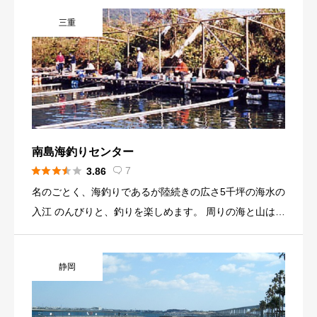
さ260m×幅14mの堤防で、内海（熱海湾側）を利用しま
三重
す。（外側は禁止） 季節により、アジ・ヒラメ・カワハ
ギ・アオリイカ・シイラ・宗田ガツオ・サバ・ウルメイ
ワシ・カイワリ・メジナ・ワカシ（イナダ）・ボラなど
釣れる魚は様々。 初心者からマニアまで、お子様からベ
テランまでお楽しみ頂けます。 施設内は外側に高さ2
m、湾内側に高さ0.5mの転落防止フェンスがあり、救命
浮輪10ヶ所、救命タラップ5ヶ所などの安全施設や、管
南島海釣りセンター
理棟、水道5ヶ所、フットライト付きベンチ 10 ヶ所、放





7
3.86

送設備・雷検知器・風向風速計なども設置されていま
名のごとく、海釣りであるが陸続きの広さ5千坪の海水の
す。 貸し竿・餌の販売も行っていますので、手ぶらで来
入江 のんびりと、釣りを楽しめます。 周りの海と山は絶
ても楽しめます！ 熱海の街並みと山々を見渡せる抜群の
景、ゆっくりとおくつろぎを
ロケーションで、海釣りをお楽しみ下さい。
静岡