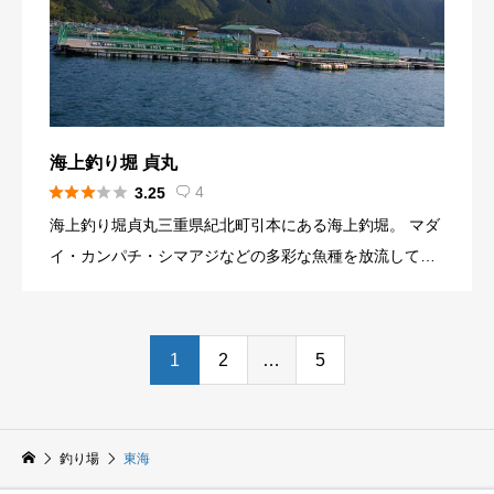
海上釣り堀 貞丸





4
3.25

海上釣り堀貞丸三重県紀北町引本にある海上釣堀。 マダ
イ・カンパチ・シマアジなどの多彩な魚種を放流してい
る。 海山ICの近くにあり、アクセスも便利。
1
2
…
5
釣り場
東海