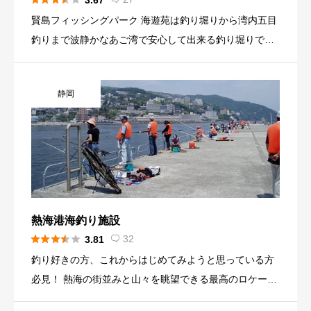
3.67
賢島フィッシングパーク 海遊苑は釣り堀りから湾内五目
釣りまで波静かなあご湾で安心して出来る釣り堀りで
す。 ご家族、ご友人など何も持たずに手軽に釣りをお楽
しみいただけます。 ご希望により釣った魚をその場で即
静岡
料理してもらえます。
熱海港海釣り施設





32
3.81

釣り好きの方、これからはじめてみようと思っている方
必見！ 熱海の街並みと山々を眺望できる最高のロケーシ
ョンで、釣りが楽しめます。熱海で釣りを楽しもう！ 長