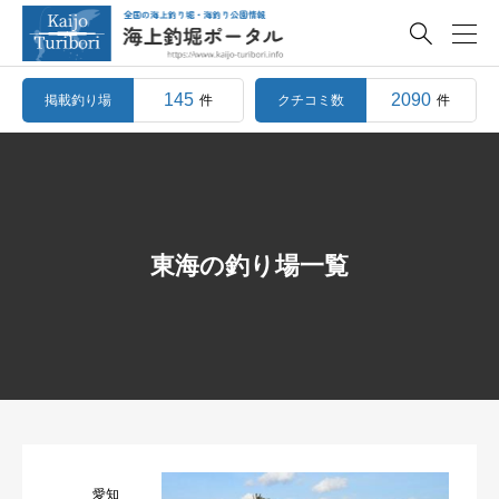

145
2090
掲載釣り場
クチコミ数
件
件
東海の釣り場一覧
愛知