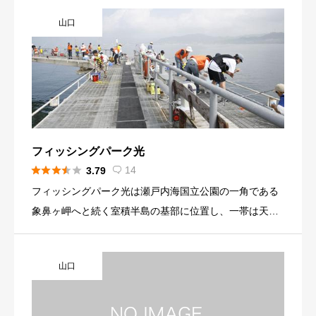
しい自然環境の中、年間を通じて様々な魚が釣れ、また
山口
施設内には売店もあり、釣り具の販売や釣り道具のレン
タル、トイレも完備しております。 初心者や家族連れの
方々でも安心して釣りを楽しんで頂く事ができるよう小
学生以下のお子様には無料でライフジャケットも貸し出
ししております。 また釣りの振興事業としまして、小学
生や中学生の体験学習にどうぞご利用下さい。
フィッシングパーク光





14
3.79

フィッシングパーク光は瀬戸内海国立公園の一角である
象鼻ヶ岬へと続く室積半島の基部に位置し、一帯は天然
の好漁場です。 釣り桟橋の周辺は平均水深13メートル
で、豊富な魚種数を誇り、四季折々の魚が釣れます。 そ
山口
のため、ビギナーから名人まで多くの釣り師たちが県内
外を問わず訪れ、人気を集めています。 幅広い世代が楽
しめる安全な釣り桟橋として、家族連れや女性の方にも