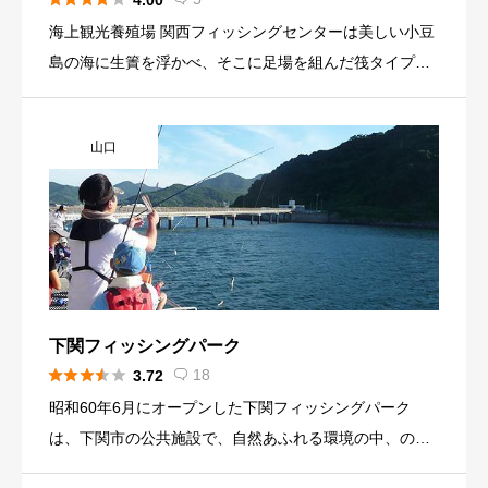
4.00
海上観光養殖場 関西フィッシングセンターは美しい小豆
島の海に生簀を浮かべ、そこに足場を組んだ筏タイプの
海上養殖場です。 小豆島きっての本格的な釣りのレジャ
ー施設で内径15メートル、最大30名収容可能です。 生簀
山口
の上は足場も広く、お子様とご一緒に釣りをされる場合
も安心です。小豆島を観光なさる際は是非、釣りをお楽
しみください！
下関フィッシングパーク





18
3.72

昭和60年6月にオープンした下関フィッシングパーク
は、下関市の公共施設で、自然あふれる環境の中、のび
のびと釣りを楽しんでいただくことができます。 すばら