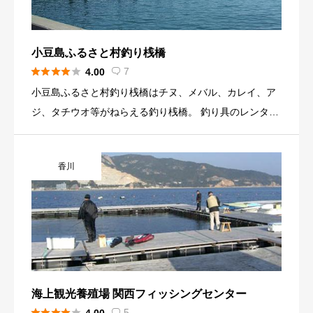
小豆島ふるさと村釣り桟橋





7
4.00

小豆島ふるさと村釣り桟橋はチヌ、メバル、カレイ、ア
ジ、タチウオ等がねらえる釣り桟橋。 釣り具のレンタル
や、バーベキュー用具のレンタルもある。
香川
海上観光養殖場 関西フィッシングセンター





5
