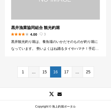
オススメです。 貸竿（かしざお）、エサの販売もありま
すのでお気軽にお立ち寄りください。 また、桟橋から見
る室積海岸は日本の渚百選に選定され、天気の良い日に
は瀬戸の島々だけでなく、遠く国東（くにさき）半島
黒井漁業協同組合 観光釣堀
（大分県）も展望できる素晴らしい釣場です。





3
4.00

黒井観光釣り堀は、養魚場のいかだそのものが釣り堀に
なっています。 勢いよくはね踊るタイやハマチ！手応え
のある大物がどんどん釣れますので、釣りの醍醐味が存
分に味わえます。 釣った魚は、場内のレストランで調理
してもらえますので、自分で釣り上げた新鮮な海の幸を
1
…
15
16
17
…
25
ご堪能ください。
Copyright © 海上釣堀ポータル