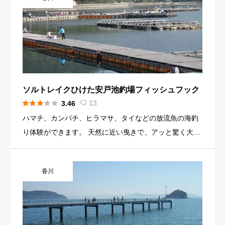
ソルトレイクひけた安戸池釣場フィッシュフック





13
3.46

ハマチ、カンパチ、ヒラマサ、タイなどの放流魚の海釣
り体験ができます。 天然に近い曳きで、アッと驚く大物
がかかることもしばしば。 釣り上げた時の、手ごたえが
たまらない！ 世界初のハマチ養殖の池で、大物釣りに挑
香川
戦！ ルアーだけでなく餌釣りも楽しめ、釣った魚はもち
ろん持ち帰りが出来ます。