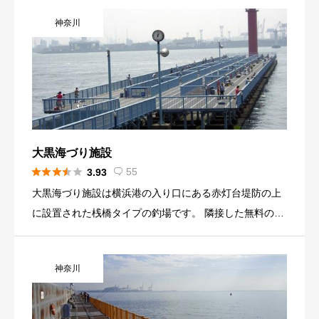
しておりますので、手ぶらで来ても手軽にご利用でき、
神奈川
カップル・家族連れにも最適な海釣りスポットです。
大黒海づり施設





55
3.93

大黒海づり施設は横浜港の入り口にある赤灯台堤防の上
に設置された桟橋タイプの釣場です。 隣接した無料の緑
地公園は東京湾を一望するビュースポット。 釣り施設は
潮通しが良くイワシやアジから大物のスズキまで季節に
神奈川
応じ様々な魚種を狙える釣場です。 釣り座には１１０c
mのフェンスがありますのでファミリーフィッシングの
場所として人気があります。