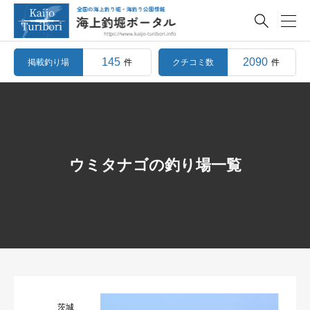

145
2090
掲載釣り場
クチコミ数
件
件
ウミタナゴの釣り場一覧
茨城