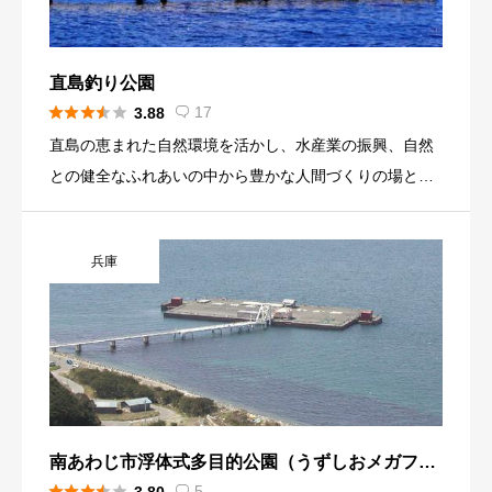
れ、ファミリーフィッシングにおすすめ。
直島釣り公園





17
3.88

直島の恵まれた自然環境を活かし、水産業の振興、自然
との健全なふれあいの中から豊かな人間づくりの場とし
て、漁協をはじめ関係各位のご協力のもと「直島つり公
園」が完成しました。 釣りファンの方はもちろんのこ
兵庫
と、ひろくファミリーにも手軽に楽しんでいただくよう
設備を整えて、皆さんのご来園をお待ちしております。
南あわじ市浮体式多目的公園（うずしおメガフロ
ート海づり公園）





5
