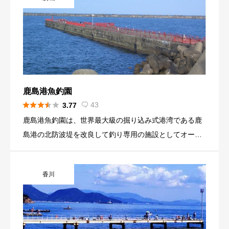
鹿島港魚釣園





43
3.77

鹿島港魚釣園は、世界最大級の掘り込み式港湾である鹿
島港の北防波堤を改良して釣り専用の施設としてオープ
ンした。 年間を通じて対象魚が豊富で、意外な大型回遊
魚も釣れる海釣り施設であり、アジやサバ、イワシなど
香川
もサビキで狙えることができ、幅広い層が楽しめるポイ
ント。 南防波堤（立入禁止）の内側にあるため年間を通
して波は比較的穏やか。 園内には管理施設・トイレ・休
憩所なども設置されており、堤防には安全柵がつけら