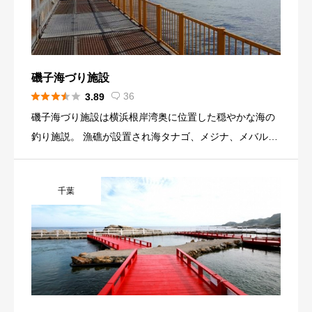
磯子海づり施設





36
3.89

磯子海づり施設は横浜根岸湾奥に位置した穏やかな海の
釣り施説。 漁礁が設置され海タナゴ、メジナ、メバルな
ど岩礁に住む魚の好釣場になっています。 火力発電所岸
壁に設置された全長500ｍの桟橋状の釣り座にはやや高
千葉
めの柵があり、子供でも安心して釣りが楽しめます。 Ｈ
23年4月より駐車場が設置され、自動車での来場が可能
になりました。