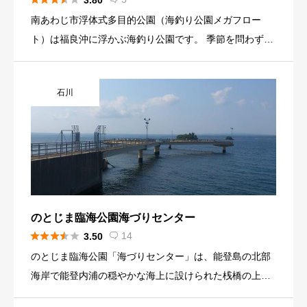
3.80
南あわじ市浮体式多目的公園（海釣り公園メガフロー
ト）は福良沖に浮かぶ海釣り公園です。 季節を問わず
様々な魚を釣ることができます。鳴門大橋を眺めながら
釣りを楽しんでみてください。
石川
のとじま臨海公園海づりセンター





14
3.50

のとじま臨海公園「海づりセンター」は、能登島の北部
海岸で能登内浦の穏やかな海上に設けられた桟橋の上か
ら海釣りを楽しめる施設です。 貸竿、エサ・釣具販売も